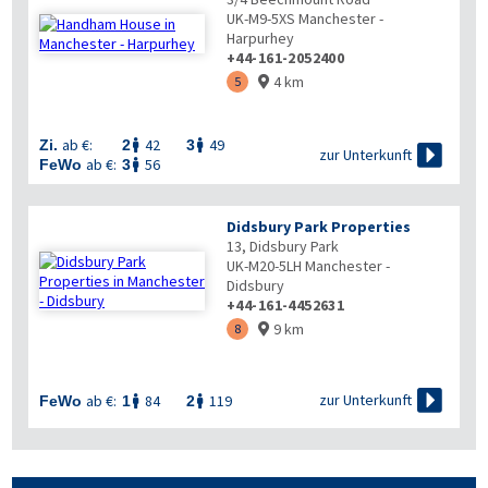
UK-M9-5XS
Manchester -
Harpurhey
+44-161-2052400
4 km
5

ab €:
42
49
Zi.
2
3



zur Unterkunft
ab €:
56
FeWo
3

Didsbury Park Properties
13, Didsbury Park
UK-M20-5LH
Manchester -
Didsbury
+44-161-4452631
9 km
8


zur Unterkunft
ab €:
84
119
FeWo
1
2

