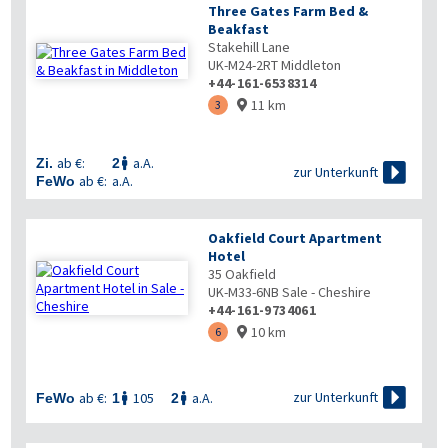
Three Gates Farm Bed &
Beakfast
Stakehill Lane
UK-M24-2RT
Middleton
+44-161-6538314
11 km
3

ab €:
a.A.
Zi.
2


zur Unterkunft
ab €:
a.A.
FeWo
Oakfield Court Apartment
Hotel
35 Oakfield
UK-M33-6NB
Sale - Cheshire
+44-161-9734061
10 km
6


zur Unterkunft
ab €:
105
a.A.
FeWo
1
2

