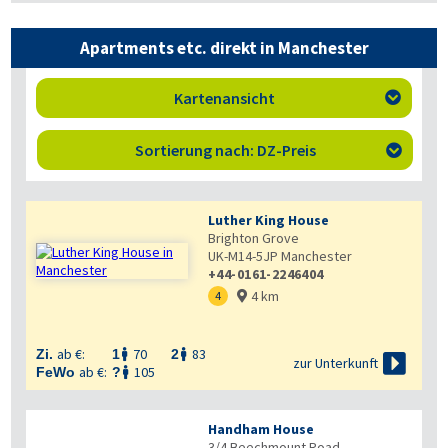
Apartments etc. direkt in Manchester
Kartenansicht

Sortierung nach: DZ-Preis

Luther King House
Brighton Grove
UK-M14-5JP
Manchester
+44-0161-2246404
4 km
4

ab €:
70
83
Zi.
1
2



zur Unterkunft
ab €:
105
FeWo
?

Handham House
3/4 Beechmount Road