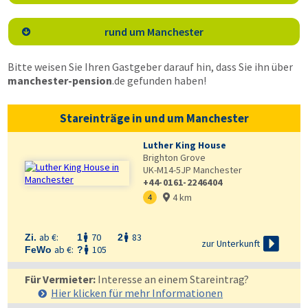
rund um Manchester

Bitte weisen Sie Ihren Gastgeber darauf hin, dass Sie ihn über
manchester-pension
.de
gefunden haben!
Stareinträge in und um Manchester
Luther King House
Brighton Grove
UK-M14-5JP
Manchester
+44-0161-2246404
4 km
4

ab €:
70
83
Zi.
1
2



zur Unterkunft
ab €:
105
FeWo
?

Für Vermieter:
Interesse an einem Stareintrag?
Hier klicken für mehr
Informationen