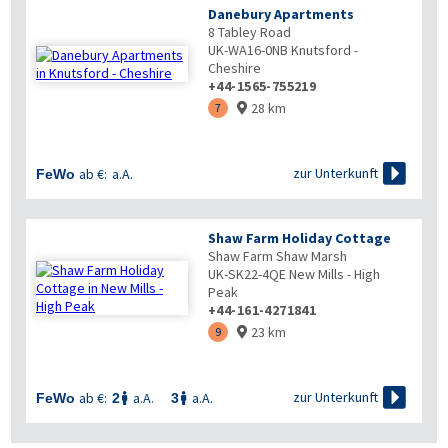
Danebury Apartments
8 Tabley Road
UK-WA16-0NB
Knutsford -
Cheshire
+44-1565-755219
28 km
7


zur Unterkunft
ab €:
a.A.
FeWo
Shaw Farm Holiday Cottage
Shaw Farm Shaw Marsh
UK-SK22-4QE
New Mills - High
Peak
+44-161-4271841
23 km
9


zur Unterkunft
ab €:
a.A.
a.A.
FeWo
2
3

