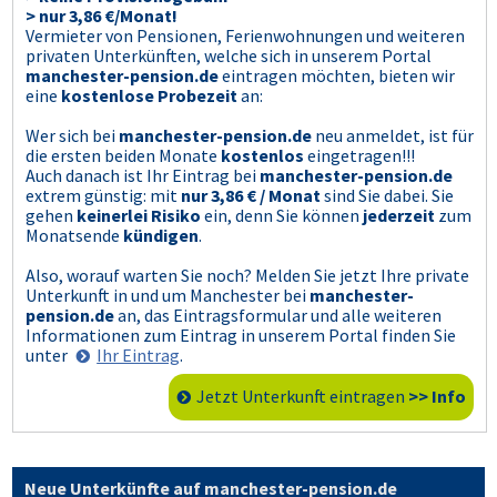
> nur 3,86 €/Monat!
Vermieter von Pensionen, Ferienwohnungen und weiteren
privaten Unterkünften, welche sich in unserem Portal
manchester-pension.de
eintragen möchten, bieten wir
eine
kostenlose Probezeit
an:
Wer sich bei
manchester-pension.de
neu anmeldet, ist für
die ersten beiden Monate
kostenlos
eingetragen!!!
Auch danach ist Ihr Eintrag bei
manchester-pension.de
extrem günstig: mit
nur 3,86 € / Monat
sind Sie dabei. Sie
gehen
keinerlei Risiko
ein, denn Sie können
jederzeit
zum
Monatsende
kündigen
.
Also, worauf warten Sie noch? Melden Sie jetzt Ihre private
Unterkunft in und um Manchester bei
manchester-
pension.de
an, das Eintragsformular und alle weiteren
Informationen zum Eintrag in unserem Portal finden Sie
unter
Ihr Eintrag
.
Jetzt Unterkunft eintragen
>> Info
Neue Unterkünfte auf manchester-pension.de